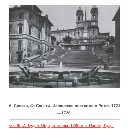
А. Спекки, Ф. Санкти. Испанская лестница в Риме. 1721
—1726.
<<< Ж.-А. Гудон. Портрет жены. 1780-е гг. Париж, Лувр.