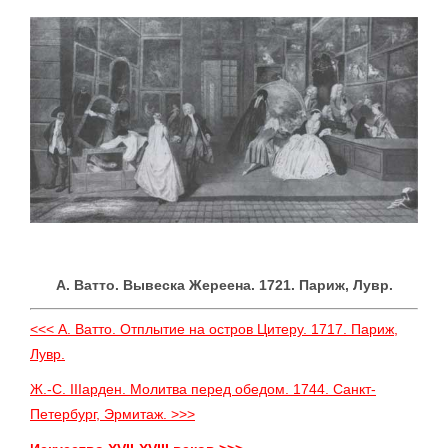
А. Ватто. Вывеска Жереена. 1721. Париж, Лувр.
<<< А. Ватто. Отплытие на остров Цитеру. 1717. Париж,
Лувр.
Ж.-С. IIIарден. Молитва перед обедом. 1744. Санкт-
Петербург, Эрмитаж. >>>