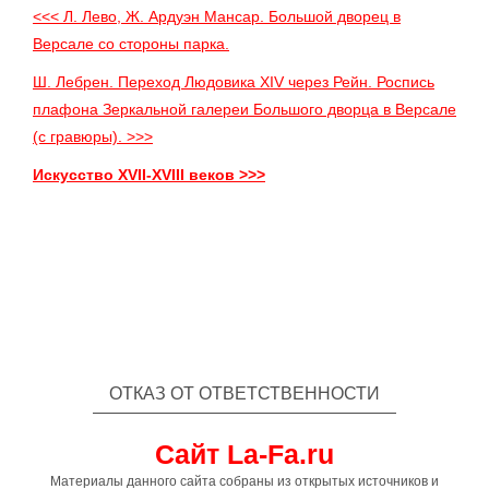
<<< Л. Лево, Ж. Ардуэн Мансар. Большой дворец в
Версале со стороны парка.
Ш. Лебрен. Переход Людовика XIV через Рейн. Роспись
плафона Зеркальной галереи Большого дворца в Версале
(с гравюры). >>>
Искусство XVII-XVIII веков >>>
ОТКАЗ ОТ ОТВЕТСТВЕННОСТИ
Сайт La-Fa.ru
Материалы данного сайта собраны из открытых источников и