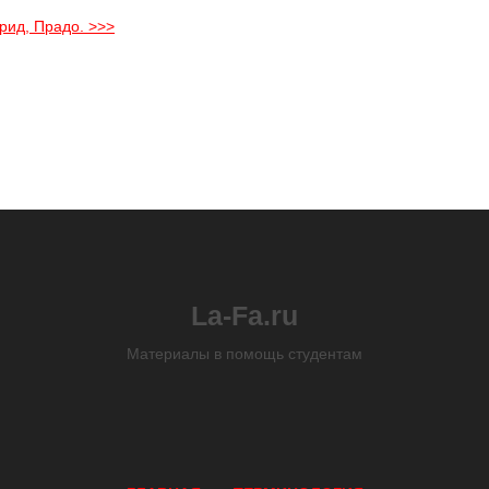
рид, Прадо. >>>
La-Fa.ru
Материалы в помощь студентам