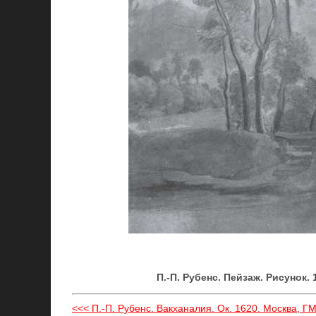
П.-П. Рубенс. Пейзаж. Рисунок.
<<< П.-П. Рубенс. Вакханалия. Ок. 1620. Москва, Г