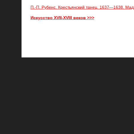
П.-П. Рубенс. Крестьянский танец. 1637—1638. Мад
Искусство XVII-XVIII веков >>>