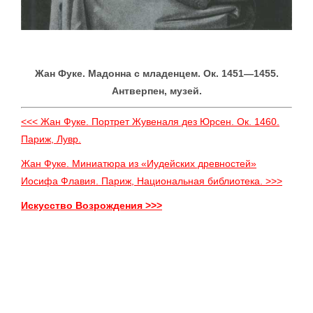
Жан Фуке. Мадонна с младенцем. Ок. 1451—1455.
Антверпен, музей.
<<< Жан Фуке. Портрет Жувеналя дез Юрсен. Ок. 1460.
Париж, Лувр.
Жан Фуке. Миниатюра из «Иудейских древностей»
Иосифа Флавия. Париж, Национальная библиотека. >>>
Искусство Возрождения >>>