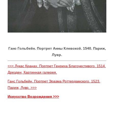
Ганс Гольбейн. Портрет Анны Клевской. 1540. Париж,
Лувр.
<<< Лукас Кранах. Портрет Генриха Благочестивого. 1514.
Дрезден, Картинная галерея.
Ганс Гольбейн. Портрет Эразма Роттердамского. 1523.
Париж, Лувр. >>>
Искусство Возрождения >>>