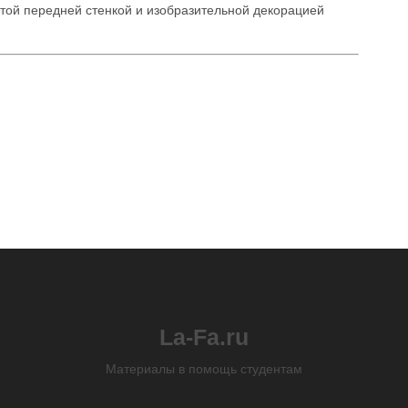
той передней стенкой и изобразительной декорацией
La-Fa.ru
Материалы в помощь студентам