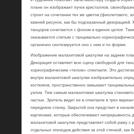
плане он изображает пучок кристаллов, своеобраз
строит на сочетании тех же цветов (фиолетового, з
камней рисунок, как бы подсказанный декорацией. 
танцоров сочетаются с фоном в единое целое. Так
оказывается слитым с танцевально-хореографичес
органично синтезируется оно с ним и по форме.
Изображение малахитовой шкатулки на заднем план
Декорация оставляет всю сцену свободной для танц
хореографическим «телом» спектакля. Это достига
внутри малахитовой шкатулки изобразительно опр
костюмов, пространственно замыкают танцевальные
узлом. Тем самым малахитовая шкатулка становитс
частью. Зритель видит ее в спектакле в трех вариан
переднюю стенку. Закрытой она предстает в начале
картинами, которые обеспечивают непрерывность д
малахитовой шкатулки представляет собой раму с
отдельных эпизодов действия за этой стенкой, как