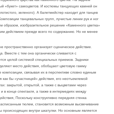
ный «букет» самоцветов. И костюмы танцующих камней он
олотистого, зеленого). А балетмейстер находит для танцев
Композиции танцевальных групп, лучистые линии рук и ног
им образом, изобразительное решение «Каменного цветка»
ким действием прежде всего по содержанию. Но не менее
е пространственно организует сценическое действие.
а. Вместе с тем она органически сливается с
ется целой системой специальных приемов. Задники
еделяют место действия, обобщают цветовую гамму
 композиции, связывая их в перспективе словно единым
я как бы «участницей» действия, его неотъемлемой
тах: закрытой, открытой, а также с выцветами через
 и в конце спектакля, а также в интермедиях между
ействия, Поскольку конструктивно передняя стенка
 расписанным тюлем, становится возможным высвечивание
 бы происходящих внутри шкатулки. Но основным является