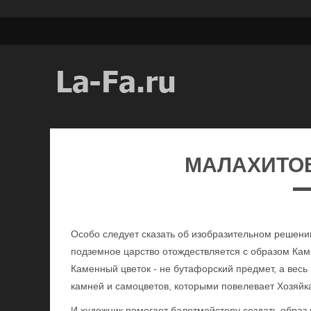
МАЛАХИТО
Особо следует сказать об изобразительном решении
подземное царство отождествляется с образом Кам
Каменный цветок - не бутафорский предмет, а вес
камней и самоцветов, которыми повелевает Хозяйк
И художник помогает балетмейстеру создать образ 