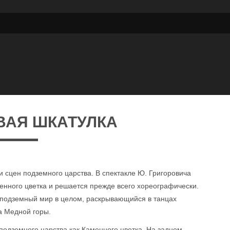
ВАЯ ШКАТУЛКА
 сцен подземного царства. В спектакле Ю. Григоровича
енного цветка и решается прежде всего хореографически.
ь подземный мир в целом, раскрывающийся в танцах
а Медной горы.
подземного царства как Каменного цветка. На заднем