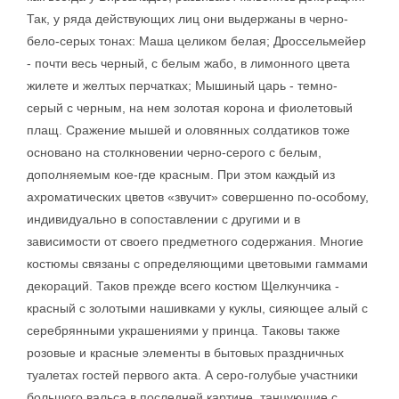
Так, у ряда действующих лиц они выдержаны в черно-
бело-серых тонах: Маша целиком белая; Дроссельмейер
- почти весь черный, с белым жабо, в лимонного цвета
жилете и желтых перчатках; Мышиный царь - темно-
серый с черным, на нем золотая корона и фиолетовый
плащ. Сражение мышей и оловянных солдатиков тоже
основано на столкновении черно-серого с белым,
дополняемым кое-где красным. При этом каждый из
ахроматических цветов «звучит» совершенно по-особому,
индивидуально в сопоставлении с другими и в
зависимости от своего предметного содержания. Многие
костюмы связаны с определяющими цветовыми гаммами
декораций. Таков прежде всего костюм Щелкунчика -
красный с золотыми нашивками у куклы, сияющее алый с
серебрянными украшениями у принца. Таковы также
розовые и красные элементы в бытовых праздничных
туалетах гостей первого акта. А серо-голубые участники
большого вальса в последней картине, танцующие с