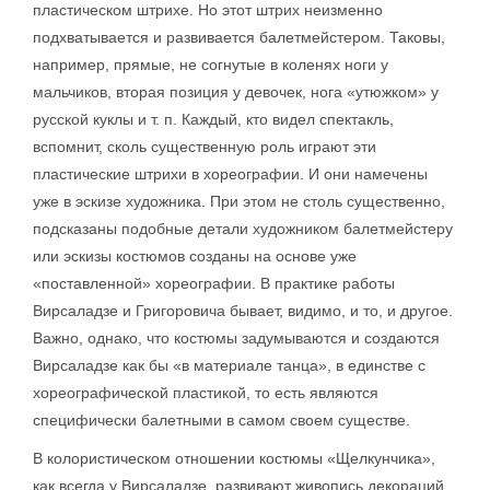
пластическом штрихе. Но этот штрих неизменно
подхватывается и развивается балетмейстером. Таковы,
например, прямые, не согнутые в коленях ноги у
мальчиков, вторая позиция у девочек, нога «утюжком» у
русской куклы и т. п. Каждый, кто видел спектакль,
вспомнит, сколь существенную роль играют эти
пластические штрихи в хореографии. И они намечены
уже в эскизе художника. При этом не столь существенно,
подсказаны подобные детали художником балетмейстеру
или эскизы костюмов созданы на основе уже
«поставленной» хореографии. В практике работы
Вирсаладзе и Григоровича бывает, видимо, и то, и другое.
Важно, однако, что костюмы задумываются и создаются
Вирсаладзе как бы «в материале танца», в единстве с
хореографической пластикой, то есть являются
специфически балетными в самом своем существе.
В колористическом отношении костюмы «Щелкунчика»,
как всегда у Вирсаладзе, развивают живопись декораций.