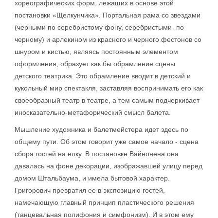
хореографических форм, лежащих в основе этой
постановки «Щелкунчика». Портальная рама со звездами
(черными по серебристому фону, серебристыми- по
черному) и арлекином из красного и черного фестонов со
шнуром и кистью, являясь постоянным элементом
оформления, образует как бы обрамление сцены
детского театрика. Это обрамление вводит в детский и
кукольный мир спектакля, заставляя воспринимать его как
своеобразный театр в театре, а тем самым подчеркивает
иносказательно-метафорический смысл балета.
Мышление художника и балетмейстера идет здесь по
общему пути. Об этом говорит уже самое начало - сцена
сбора гостей на елку. В постановке Вайнонена она
давалась на фоне декорации, изображавшей улицу перед
домом Штальбаума, и имела бытовой характер.
Григорович превратил ее в экспозицию гостей,
намечающую главный принцип пластического решения
(танцевальная полифония и симфонизм). И в этом ему