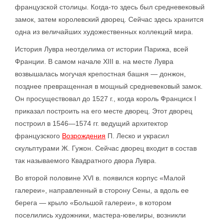
французской столицы. Когда-то здесь был средневековый
замок, затем королевский дворец. Сейчас здесь хранится
одна из величайших художественных коллекций мира.
История Лувра неотделима от истории Парижа, всей
Франции. В самом начале XIII в. на месте Лувра
возвышалась могучая крепостная башня — донжон,
позднее превращенная в мощный средневековый замок.
Он просуществовал до 1527 г., когда король Франциск I
приказал построить на его месте дворец. Этот дворец
построил в 1546—1574 гг. ведущий архитектор
французского
Возрождения
П. Леско и украсил
скульптурами Ж. Гужон. Сейчас дворец входит в состав
так называемого Квадратного двора Лувра.
Во второй половине XVI в. появился корпус «Малой
галереи», направленный в сторону Сены, а вдоль ее
берега — крыло «Большой галереи», в котором
поселились художники, мастера-ювелиры, возникли