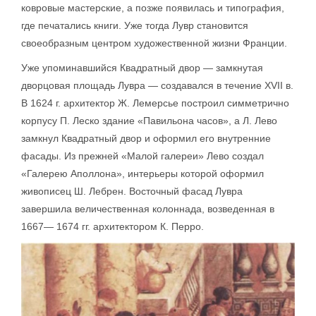
ковровые мастерские, а позже появилась и типография,
где печатались книги. Уже тогда Лувр становится
своеобразным центром художественной жизни Франции.
Уже упоминавшийся Квадратный двор — замкнутая
дворцовая площадь Лувра — создавался в течение XVII в.
В 1624 г. архитектор Ж. Лемерсье построил симметрично
корпусу П. Леско здание «Павильона часов», а Л. Лево
замкнул Квадратный двор и оформил его внутренние
фасады. Из прежней «Малой галереи» Лево создал
«Галерею Аполлона», интерьеры которой оформил
живописец Ш. Лебрен. Восточный фасад Лувра
завершила величественная колоннада, возведенная в
1667— 1674 гг. архитектором К. Перро.