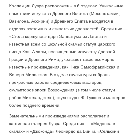
Коллекции Лувра расположены в 6 отделах. Уникальные
памятники искусства Древнего Востока (Месопотамии,
Вавилона, Ассирии) и Древнего Египта находятся в
отделах восточных и египетских древностей. Среди них —
«Стела коршунов» царя Эаннатума из Лагаша и
известная всем со школьной скамьи статуя царского
писца Каи. А залы, посвященные искусству Древней
Греции и Древнего Рима, украшают такие всемирно
известные произведения, как Ника Самофракийская и
Венера Милосская. В отделе скульптуры собраны
прекрасные работы средневековых мастеров,
скульпторов эпохи Возрождения (в том числе статуи
рабов Микеланджело), скульптуры Ж. Гужона и мастеров
более позднего времени.
Замечательными произведениями располагает и
картинная галерея Лувра. Среди них — «Мадонна в
скалах» и «Джоконда» Леонардо да Винчи, «Сельский