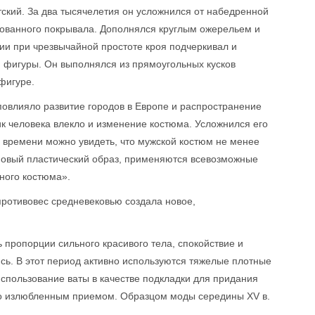
ский. За два тысячелетия он усложнился от набедренной
рованного покрывала. Дополнялся круглым ожерельем и
и при чрезвычайной простоте кроя подчеркивал и
 фигуры. Он выполнялся из прямоугольных кусков
фигуре.
овлияло развитие городов в Европе и распространение
к человека влекло и изменение костюма. Усложнился его
о времени можно увидеть, что мужской костюм не менее
 новый пластический образ, применяются всевозможные
ного костюма».
противовес средневековью создала новое,
 пропорции сильного красивого тела, спокойствие и
ь. В этот период активно используются тяжелые плотные
. Использование ваты в качестве подкладки для придания
но излюбленным приемом. Образцом моды середины XV в.