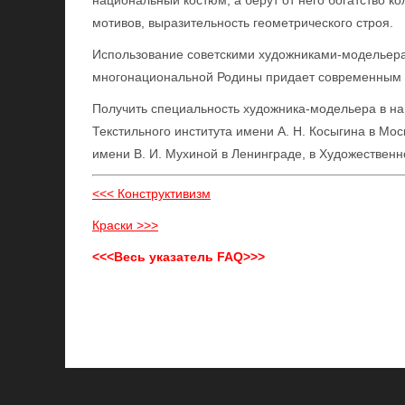
национальный костюм, а берут от него богатство к
мотивов, выразительность геометрического строя.
Использование советскими художниками-модельер
многонациональной Родины придает современным 
Получить специальность художника-модельера в на
Текстильного института имени А. Н. Косыгина в М
имени В. И. Мухиной в Ленинграде, в Художественн
<<< Конструктивизм
Краски >>>
<<<Весь указатель FAQ>>>