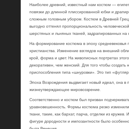
Наиболее древний, известный нам костюм — египет
повязки до длинной плиссированной юбки и драпи
сложным головным убором. Костюм в Древней Греци
выгодно оттенял пропорциональность человеческой
шерстяных и льняных тканей, задрапированных на 
На формирование костюма в эпоху средневековья п
христианства. Изменение взглядов на внешний обли
крой, форма и цвет. На живописных портретах этог
декоративен, чем женский. Для того чтобы создать
приспособления типа «шнуровки». Это тип «футляр
Эпоха Возрождения выдвигает новый идеал, она в 
жизнеутверждающее мировоззрение.
Соответственно и костюм был призван подчеркивать
уравновешенность. Формы костюма резко изменилис
ткани, такие, как бархат, парча, отделки из кружев
фигуре дородности и импозантности было особен
была Венеция.