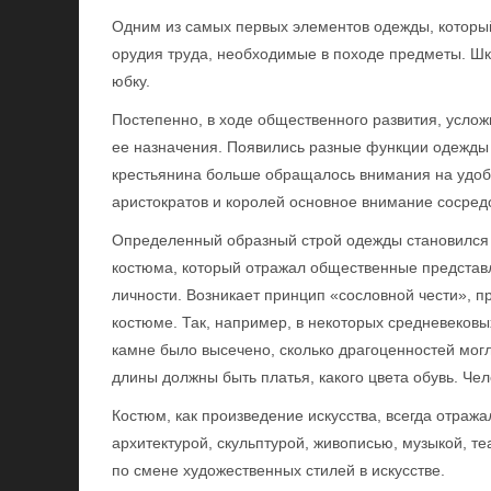
Одним из самых первых элементов одежды, который
орудия труда, необходимые в походе предметы. Шку
юбку.
Постепенно, в ходе общественного развития, усло
ее назначения. Появились разные функции одежды в
крестьянина больше обращалось внимания на удобс
аристократов и королей основное внимание сосред
Определенный образный строй одежды становился 
костюма, который отражал общественные представ
личности. Возникает принцип «сословной чести», 
костюме. Так, например, в некоторых средневеков
камне было высечено, сколько драгоценностей могли
длины должны быть платья, какого цвета обувь. Чел
Костюм, как произведение искусства, всегда отража
архитектурой, скульптурой, живописью, музыкой, т
по смене художественных стилей в искусстве.