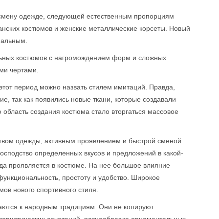
на смену одежде, следующей естественным пропорциям
анских костюмов и женские металлические корсеты. Новый
нальным.
ьных костюмов с нагромождением форм и сложных
ми чертами.
: этот период можно назвать стилем имитаций. Правда,
 так как появились новые ткани, которые создавали
ю область создания костюма стало вторгаться массовое
ством одежды, активным проявлением и быстрой сменой
сподство определенных вкусов и предложений в какой-
ода проявляется в костюме. На нее большое влияние
функциональность, простоту и удобство. Широкое
ов нового спортивного стиля.
ются к народным традициям. Они не копируют