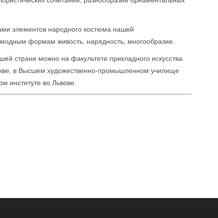
олористических сочетаний, разнообразие орнаментальных
ами элементов народного костюма нашей
модным формам живость, нарядность, многообразие.
шей стране можно на факультете прикладного искусства
оскве, в Высшем художественно-промышленном училище
ом институте во Львове.