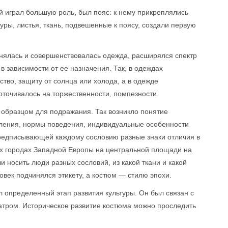
 играл большую роль, был пояс: к нему прикреплялись
ры, листья, ткань, подвешенные к поясу, создали первую
жнялась и совершенствовалась одежда, расширялся спектр
 зависимости от ее назначения. Так, в одеждах
тво, защиту от солнца или холода, а в одежде
оточивалось на торжественности, помпезности.
образцом для подражания. Так возникло понятие
ления, нормы поведения, индивидуальные особенности
предписывающей каждому сословию разные знаки отличия в
ых городах Западной Европы на центральной площади на
 носить люди разных сословий, из какой ткани и какой
овек подчинялся этикету, а костюм — стилю эпохи.
л определенный этап развития культуры. Он был связан с
еатром. Историческое развитие костюма можно проследить