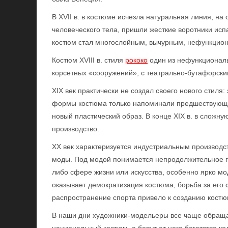
В XVII в. в костюме исчезла натуральная линия, 
человеческого тела, пришли жесткие воротники исп
костюм стал многослойным, вычурным, нефункцио
Костюм XVIII в. стиля
рококо
один из нефункционал
корсетных «сооружений», с театрально-бутафорски
XIX век практически не создал своего нового стиля
формы костюма только напоминали предшествующие,
новый пластический образ. В конце XIX в. в сложну
производство.
XX век характеризуется индустриальным производ
моды. Под модой понимается непродолжительное го
либо сфере жизни или искусства, особенно ярко м
оказывает демократизация костюма, борьба за его 
распространение спорта привело к созданию костюм
В наши дни художники-модельеры все чаще обраща