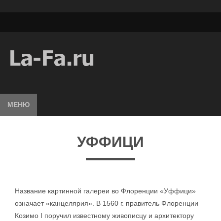
МЕНЮ
УФФИЦИ
Название картинной галереи во Флоренции «Уффици»
означает «канцелярия». В 1560 г. правитель Флоренции
Козимо I поручил известному живописцу и архитектору