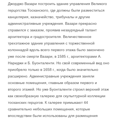
Джорджо Вазари построить здание управления Великого
герцогства Тосканского, где должны были разместиться
канцелярия, казначейство, трибуналы и другие
административные учреждения. Вазари прекрасно
справился с заказом, проявив незаурядный талант
архитектора и градостроителя. Величественное
трехэтажное здание управления с торжественной
колоннадой вдоль всего первого этажа было закончено
уже после смерти Вазари, в 1585 г., архитекторами А.
Нариджи и Б. Буонталенти. Но свой современный вид оно
приобрело только в 1658 г., когда было значительно
расширено. Администравные учреждения заняли
основные помещения, главным образом первого и
второго этажей. Но уже Буонталенти строил верхний этаж
как своеобразную галерею для скульптурной коллекции
тосканских герцогов. К галерее примыкают 44
сравнительно небольших помещения, которые
впоследствии были использованы для размещения