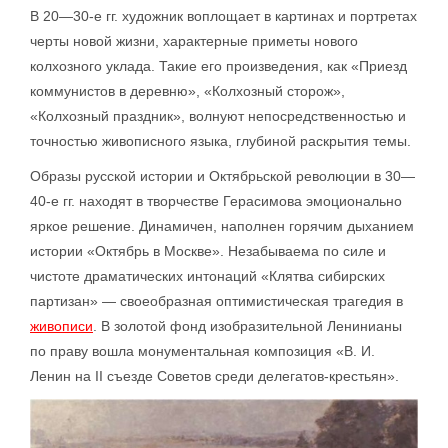
В 20—30-е гг. художник воплощает в картинах и портретах
черты новой жизни, характерные приметы нового
колхозного уклада. Такие его произведения, как «Приезд
коммунистов в деревню», «Колхозный сторож»,
«Колхозный праздник», волнуют непосредственностью и
точностью живописного языка, глубиной раскрытия темы.
Образы русской истории и Октябрьской революции в 30—
40-е гг. находят в творчестве Герасимова эмоционально
яркое решение. Динамичен, наполнен горячим дыханием
истории «Октябрь в Москве». Незабываема по силе и
чистоте драматических интонаций «Клятва сибирских
партизан» — своеобразная оптимистическая трагедия в
живописи
. В золотой фонд изобразительной Ленинианы
по праву вошла монументальная композиция «В. И.
Ленин на II съезде Советов среди делегатов-крестьян».