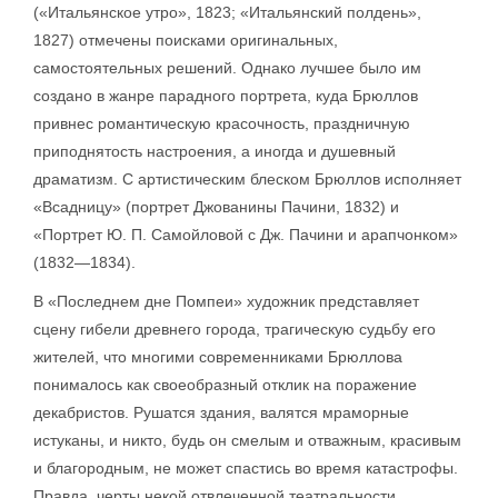
(«Итальянское утро», 1823; «Итальянский полдень»,
1827) отмечены поисками оригинальных,
самостоятельных решений. Однако лучшее было им
создано в жанре парадного портрета, куда Брюллов
привнес романтическую красочность, праздничную
приподнятость настроения, а иногда и душевный
драматизм. С артистическим блеском Брюллов исполняет
«Всадницу» (портрет Джованины Пачини, 1832) и
«Портрет Ю. П. Самойловой с Дж. Пачини и арапчонком»
(1832—1834).
В «Последнем дне Помпеи» художник представляет
сцену гибели древнего города, трагическую судьбу его
жителей, что многими современниками Брюллова
понималось как своеобразный отклик на поражение
декабристов. Рушатся здания, валятся мраморные
истуканы, и никто, будь он смелым и отважным, красивым
и благородным, не может спастись во время катастрофы.
Правда, черты некой отвлеченной театральности