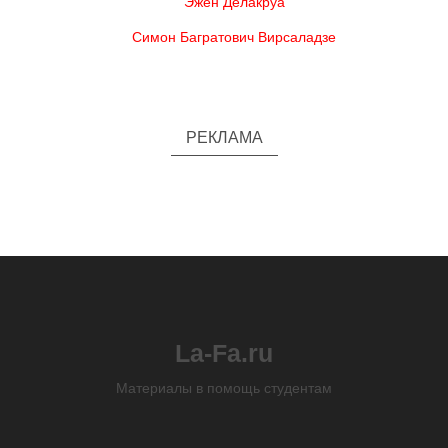
Эжен Делакруа
Симон Багратович Вирсаладзе
РЕКЛАМА
La-Fa.ru
Материалы в помощь студентам