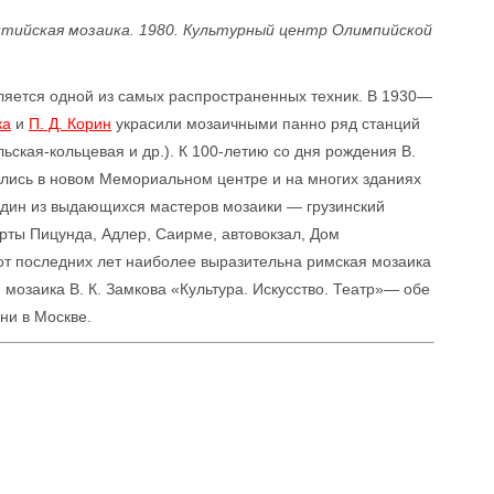
ентийская мозаика. 1980. Культурный центр Олимпийской
ляется одной из самых распространенных техник. В 1930—
ка
и
П. Д. Корин
украсили мозаичными панно ряд станций
ская-кольцевая и др.). К 100-летию со дня рождения В.
лись в новом Мемориальном центре и на многих зданиях
дин из выдающихся мастеров мозаики — грузинский
орты Пицунда, Адлер, Саирме, автовокзал, Дом
от последних лет наиболее выразительна римская мозаика
 мозаика В. К. Замкова «Культура. Искусство. Театр»— обе
ни в Москве.