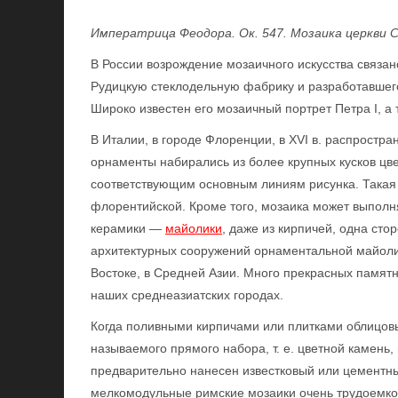
Императрица Феодора. Ок. 547. Мозаика церкви 
В России возрождение мозаичного искусства связан
Рудицкую стеклодельную фабрику и разработавшего
Широко известен его мозаичный портрет Петра I, а
В Италии, в городе Флоренции, в XVI в. распростра
орнаменты набирались из более крупных кусков ц
соответствующим основным линиям рисунка. Такая
флорентийской. Кроме того, мозаика может выполн
керамики —
майолики
, даже из кирпичей, одна ст
архитектурных сооружений орнаментальной майол
Востоке, в Средней Азии. Много прекрасных памятни
наших среднеазиатских городах.
Когда поливными кирпичами или плитками облицовыв
называемого прямого набора, т. е. цветной камень,
предварительно нанесен известковый или цементн
мелкомодульные римские мозаики очень трудоемко 