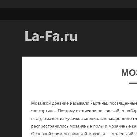
МО
Мозаикой древние называли картины, посвященные 
эти картины. Поэтому их писали не краской, а набир
н. э.), а затем из кусочков специально сваренного
распространились мозаичные полы и мозаичные карти
Основной элемент римской мозаики — маленький ку