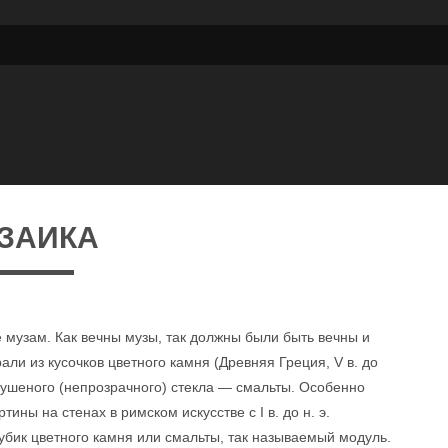
ЗАИКА
музам. Как вечны музы, так должны были быть вечны и
али из кусочков цветного камня (Древняя Греция, V в. до
 глушеного (непрозрачного) стекла — смальты. Особенно
ны на стенах в римском искусстве с I в. до н. э.
бик цветного камня или смальты, так называемый модуль.