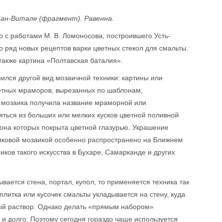
Сан-Витале (фрагмент). Равенна.
о с работами М. В. Ломоносова, построившего Усть-
 ряд новых рецептов варки цветных стекол для смальты.
 также картина «Полтавская баталия».
нился другой вид мозаичной техники: картины или
ветных мраморов, вырезанных по шаблонам,
 мозаика получила название мраморной или
яться из больших или мелких кусков цветной поливной
орона которых покрыта цветной глазурью. Украшение
иковой мозаикой особенно распространено на Ближнем
ков такого искусства в Бухаре, Самарканде и других
ается стена, портал, купол, то применяется техника так
 плитка или кусочек смальты укладывается на стену, куда
ый раствор. Однако делать «прямым набором»
и долго. Поэтому сегодня гораздо чаще используется