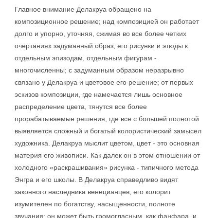
Главное внимание Делакруа обращено на
композиционное решение; над композицией он работает
долго и упорно, уточняя, сжимая во все более четких
очертаниях задуманный образ; его рисунки и этюды к
отдельным эпизодам, отдельным фигурам -
многочисленны; с задуманным образом неразрывно
связано у Делакруа и цветовое его решение; от первых
эскизов композиции, где намечается лишь основное
распределение цвета, тянутся все более
прорабатываемые решения, где все с большей полнотой
выявляется сложный и богатый колористический замысел
художника. Делакруа мыслит цветом, цвет - это основная
материя его живописи. Как далек он в этом отношении от
холодного «раскрашивания» рисунка - типичного метода
Энгра и его школы. В Делакруа справедливо видят
законного наследника венецианцев; его колорит
изумителен по богатству, насыщенности, полноте
звучания; он может быть громогласным, как фанфара, и