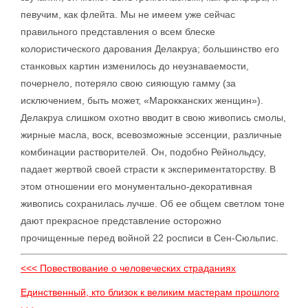
певучим, как флейта. Мы не имеем уже сейчас
правильного представления о всем блеске
колористического дарования Делакруа; большинство его
станковых картин изменилось до неузнаваемости,
почернело, потеряло свою сияющую гамму (за
исключением, быть может, «Марокканских женщин»).
Делакруа слишком охотно вводит в свою живопись смолы,
жирные масла, воск, всевозможные эссенции, различные
комбинации растворителей. Он, подобно Рейнольдсу,
падает жертвой своей страсти к экспериментаторству. В
этом отношении его монументально-декоративная
живопись сохранилась лучше. Об ее общем светлом тоне
дают прекрасное представление осторожно
прочищенные перед войной 22 росписи в Сен-Сюльпис.
<<< Повествование о человеческих страданиях
Единственный, кто близок к великим мастерам прошлого