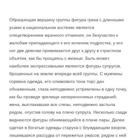
Образующая вершину группы фигура грека с длинными
усами в национальном костюме является
олицетворением мрачного отчаяния; он безучастен к
жалобам припадающего к его коленям подростка; у его
ног две девочки прижимаются друг к другу в страстном
объятии, как бы прощаясь с жизнью. Быть может,
наиболее экспрессивными являются фигуры супругов,
брошенных на землю впереди всей группы. С мужчины
сорвана одежда, его оливкового тона торс дан
обнаженным, глаза неподвижно устремлены в одну точку,
как бы провидя зрелище непереносимых страданий;
жена, выплакавшая все слезы, неподвижно застыла
рядом, опустив голову на плечо супруга. Несколько сзади
виднеются фигуры обнимающейся в плаче пары. Далее
одетая в богатые одежды старуха с блуждающим взором,
лишившаяся рассудка от пережитых ужасов; рядом с ней