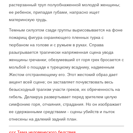
растерзанный труп полуобнаженной молодой женщины;
ее ребенок, припадая губами, напрасно ищет
материнскую грудь.
Темным силуэтом сзади группы вырисовывается на фоне
пожарищ фигура охраняющего пленных турка с
тюрбаном на голове и с ружьем в руках. Справа
разыгрывается трагически напряженная сцена увода
женщины гречанки; обезумевший от горя грек бросается с
мольбой о пощаде к турецкому всаднику, надменным
Жестом отстраняющему его. Этот жестокий образ дает
акцент всей сцене; он заставляет почувствовать весь
безысходный трагизм участи греков, их обреченность на
гибель. Делакруа развертывает перед зрителем целую
симфонию горя, отчаяния, страдания. Но он изображает
ее сдержанными средствами - сцены убийств и пыток
отнесены на далекий задний план.
<<< Тема человеческого бедствия